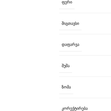
ᲤᲔᲠᲘ
ᲨᲘᲒᲗᲐᲕᲡᲘ
ᲓᲐᲤᲐᲠᲕᲐ
ᲨᲣᲨᲐ
ᲖᲝᲛᲐ
ᲙᲝᲠᲔᲥᲢᲘᲠᲔᲑᲐ