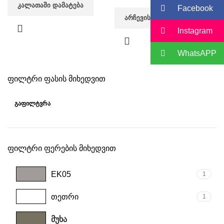
ᲙᲐᲚᲐᲗᲐᲨᲘ ᲓᲐᲛᲐᲢᲔᲑᲐ
Facebook
ᲐᲠᲩᲔᲕᲘᲡ ᲞᲐᲠᲐᲛᲔᲢᲠᲔᲑᲘ
Instagram
WhatsAPP
ფილტრი ფასის მიხედვით
ᲒᲐᲤᲘᲚᲢᲕᲠᲐ
ფილტრი ფერების მიხედვით
EK05
1
თეთრი
1
მუხა
4