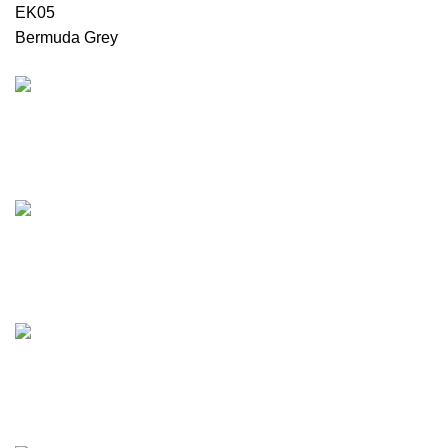
EK05
Bermuda Grey
უფასო მიტანის სერვისი
მხოლოდ თბილისში, რუსთავში და გარდაბანში
ნებისმიერი ზომა
ვამზადებთ თქვენთვის სასურველ კარის ზომას
ნებისმიერი ფერი
დაგიმზადებთ თქვენთვის სასურველ ფერის კარს