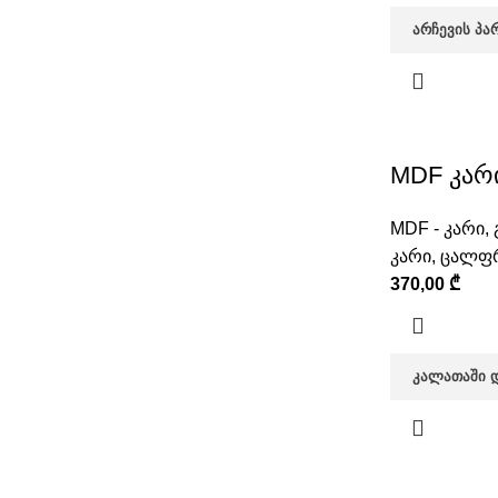
ᲐᲠᲩᲔᲕᲘᲡ ᲞᲐ
MDF კარი
MDF - კარი
,
კარი
,
ცალფრ
370,00
₾
ᲙᲐᲚᲐᲗᲐᲨᲘ 