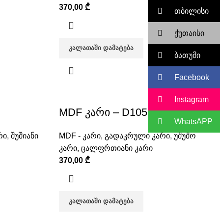
370,00
₾
თბილისი
ქუთაისი
ᲙᲐᲚᲐᲗᲐᲨᲘ ᲓᲐᲛᲐᲢᲔᲑᲐ
ბათუმი
Facebook
Instagram
MDF კარი – D105
WhatsAPP
რი
,
შუშიანი
MDF - კარი
,
გადაკრული კარი
,
უშუშო
კარი
,
ცალფრთიანი კარი
370,00
₾
ᲙᲐᲚᲐᲗᲐᲨᲘ ᲓᲐᲛᲐᲢᲔᲑᲐ