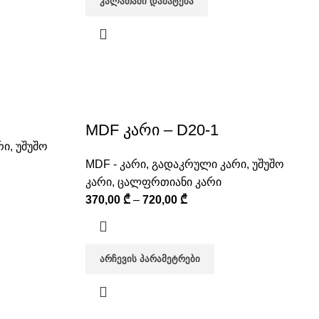
ᲙᲐᲚᲐᲗᲐᲨᲘ ᲓᲐᲛᲐᲢᲔᲑᲐ
MDF კარი – D20-1
რი
,
უშუშო
MDF - კარი
,
გადაკრული კარი
,
უშუშო
კარი
,
ცალფრთიანი კარი
370,00
₾
–
720,00
₾
ᲐᲠᲩᲔᲕᲘᲡ ᲞᲐᲠᲐᲛᲔᲢᲠᲔᲑᲘ