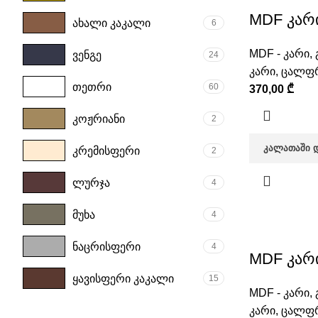
MDF კარი
ახალი კაკალი
6
MDF - კარი
,
ვენგე
24
კარი
,
ცალფრ
თეთრი
60
370,00
₾
კოჟრიანი
2
ᲙᲐᲚᲐᲗᲐᲨᲘ 
კრემისფერი
2
ლურჯა
4
მუხა
4
ნაცრისფერი
4
MDF კარი
ყავისფერი კაკალი
15
MDF - კარი
,
კარი
,
ცალფრ