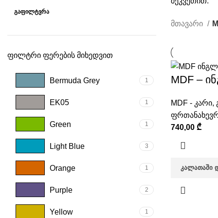
შეკვეთით.
ᲒᲐᲤᲘᲚᲢᲕᲠᲐ
მთავარი
M
ფილტრი ფერების მიხედვით
MDF – ი
Bermuda Grey
1
EK05
1
MDF - კარი
,
ფრთანახევრ
Green
1
740,00
₾
Light Blue
3
Orange
ᲙᲐᲚᲐᲗᲐᲨᲘ 
1
Purple
2
Yellow
1