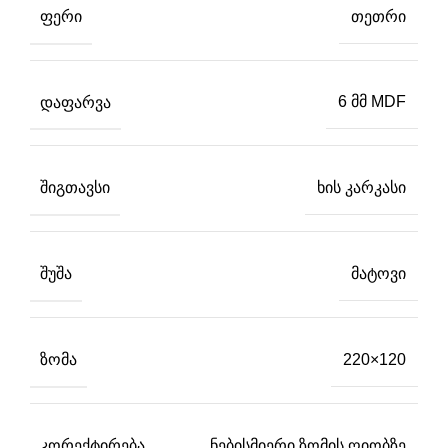
ᲤᲔᲠᲘ
თეთრი
ᲓᲐᲤᲐᲠᲕᲐ
6 მმ MDF
ᲨᲘᲒᲗᲐᲕᲡᲘ
ხის კარკასი
ᲨᲣᲨᲐ
მატოვი
ᲖᲝᲛᲐ
220×120
ᲙᲝᲠᲔᲥᲢᲘᲠᲔᲑᲐ
ნებისმიერი ზომის ღიობზე