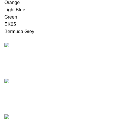
Orange
Light Blue
Green
EK05
Bermuda Grey
უფასო მიტანის სერვისი
მხოლოდ თბილისში, რუსთავში და გარდაბანში
ნებისმიერი ზომა
ვამზადებთ თქვენთვის სასურველ კარის ზომას
ნებისმიერი ფერი