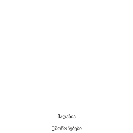
თბილისი
ქუთაისის ქუცა #10
ტელ: 511 16 07 07
info@doorhouse.ge
კომპანია
Კონფიდენციალურობის პოლიტიკა
დაბრუნების პოლიტიკა
ჩაბარების ვადები და გარანტია
საიტის რუკა
ყველა უფლება დაცულია
2022 შექმნილია
ლევან
ბერიძის მიერ
მაღაზია
მოწონებები