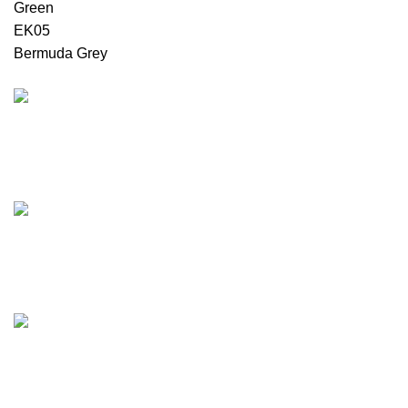
Green
EK05
Bermuda Grey
უფასო მიტანის სერვისი
მხოლოდ თბილისში, რუსთავში და გარდაბანში
ნებისმიერი ზომა
ვამზადებთ თქვენთვის სასურველ კარის ზომას
ნებისმიერი ფერი
დაგიმზადებთ თქვენთვის სასურველ ფერის კარს