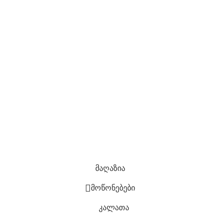
ტელ: 511 16 07 07
info@doorhouse.ge
კომპანია
Კონფიდენციალურობის პოლიტიკა
დაბრუნების პოლიტიკა
ჩაბარების ვადები და გარანტია
საიტის რუკა
ყველა უფლება დაცულია
2022 შექმნილია
ლევან
ბერიძის მიერ
მაღაზია
მოწონებები
კალათა