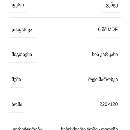
ᲤᲔᲠᲘ
ვენგე
ᲓᲐᲤᲐᲠᲕᲐ
6 მმ MDF
ᲨᲘᲒᲗᲐᲕᲡᲘ
ხის კარკასი
ᲨᲣᲨᲐ
მუქი მაროსკა
ᲖᲝᲛᲐ
220×120
ᲙᲝᲠᲔᲥᲢᲘᲠᲔᲑᲐ
ნებისმიერი ზომის ღიობზე