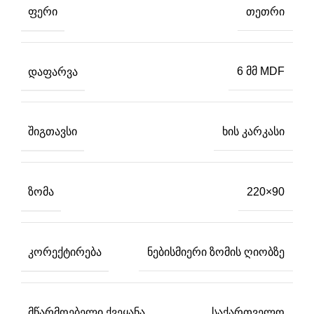
ᲤᲔᲠᲘ
თეთრი
ᲓᲐᲤᲐᲠᲕᲐ
6 მმ MDF
ᲨᲘᲒᲗᲐᲕᲡᲘ
ხის კარკასი
ᲖᲝᲛᲐ
220×90
ᲙᲝᲠᲔᲥᲢᲘᲠᲔᲑᲐ
ნებისმიერი ზომის ღიობზე
ᲛᲬᲐᲠᲛᲝᲔᲑᲔᲚᲘ ᲥᲕᲔᲧᲐᲜᲐ
საქართველო