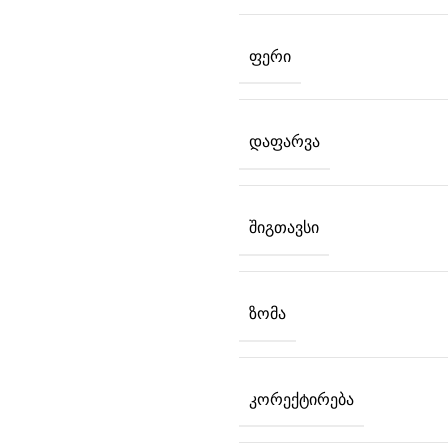
ᲤᲔᲠᲘ
ᲓᲐᲤᲐᲠᲕᲐ
ᲨᲘᲒᲗᲐᲕᲡᲘ
ᲖᲝᲛᲐ
ᲙᲝᲠᲔᲥᲢᲘᲠᲔᲑᲐ