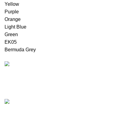
Yellow
Purple
Orange
Light Blue
Green
EK05
Bermuda Grey
უფასო მიტანის სერვისი
მხოლოდ თბილისში, რუსთავში და გარდაბანში
ნებისმიერი ზომა
ვამზადებთ თქვენთვის სასურველ კარის ზომას