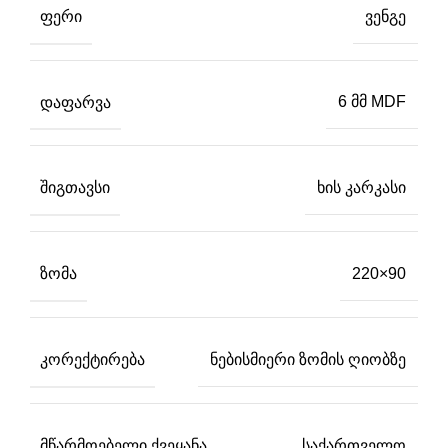
ᲤᲔᲠᲘ
ვენგე
ᲓᲐᲤᲐᲠᲕᲐ
6 მმ MDF
ᲨᲘᲒᲗᲐᲕᲡᲘ
ხის კარკასი
ᲖᲝᲛᲐ
220×90
ᲙᲝᲠᲔᲥᲢᲘᲠᲔᲑᲐ
ნებისმიერი ზომის ღიობზე
ᲛᲬᲐᲠᲛᲝᲔᲑᲔᲚᲘ ᲥᲕᲔᲧᲐᲜᲐ
საქართველო