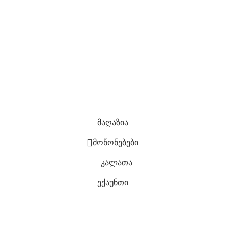
კომპანია
Კონფიდენციალურობის პოლიტიკა
დაბრუნების პოლიტიკა
ჩაბარების ვადები და გარანტია
საიტის რუკა
ყველა უფლება დაცულია
2022 შექმნილია
ლევან
ბერიძის მიერ
მაღაზია
მოწონებები
კალათა
ექაუნთი