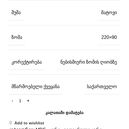
ᲨᲣᲨᲐ
მატოვი
ᲖᲝᲛᲐ
220×90
ᲙᲝᲠᲔᲥᲢᲘᲠᲔᲑᲐ
ნებისმიერი ზომის ღიობზე
ᲛᲬᲐᲠᲛᲝᲔᲑᲔᲚᲘ ᲥᲕᲔᲧᲐᲜᲐ
საქართველო
ᲙᲐᲚᲐᲗᲐᲨᲘ ᲓᲐᲛᲐᲢᲔᲑᲐ
Add to wishlist