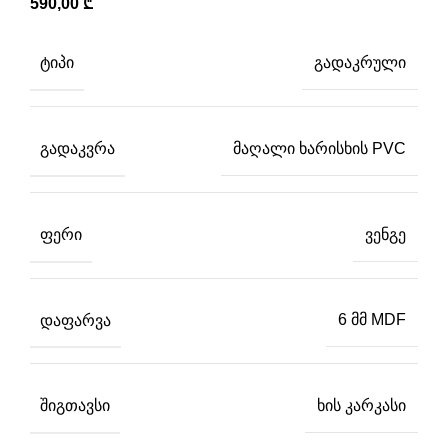
590,00
₾
ᲢᲘᲞᲘ
გადაკრული
ᲒᲐᲓᲐᲙᲕᲠᲐ
მაღალი ხარისხის PVC
ᲤᲔᲠᲘ
ვენგე
ᲓᲐᲤᲐᲠᲕᲐ
6 მმ MDF
ᲨᲘᲒᲗᲐᲕᲡᲘ
ხის კარკასი