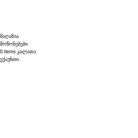
საიტის რუკა
ყველა უფლება დაცულია
2022 შექმნილია
ლევან
ბერიძის მიერ
მაღაზია
მოწონებები
0
items
კალათა
ექაუნთი