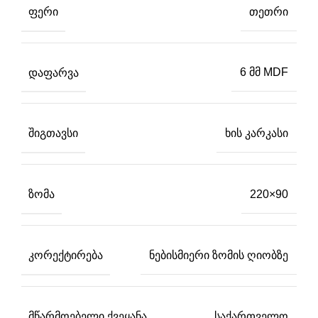
ᲤᲔᲠᲘ
თეთრი
ᲓᲐᲤᲐᲠᲕᲐ
6 მმ MDF
ᲨᲘᲒᲗᲐᲕᲡᲘ
ხის კარკასი
ᲖᲝᲛᲐ
220×90
ᲙᲝᲠᲔᲥᲢᲘᲠᲔᲑᲐ
ნებისმიერი ზომის ღიობზე
ᲛᲬᲐᲠᲛᲝᲔᲑᲔᲚᲘ ᲥᲕᲔᲧᲐᲜᲐ
საქართველო