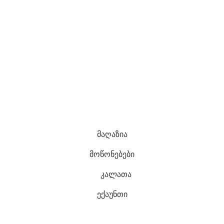
კომპანია
Კონფიდენციალურობის პოლიტიკა
დაბრუნების პოლიტიკა
ჩაბარების ვადები და გარანტია
საიტის რუკა
ყველა უფლება დაცულია
2022 შექმნილია
ლევან
ბერიძის მიერ
მაღაზია
მოწონებები
კალათა
ექაუნთი