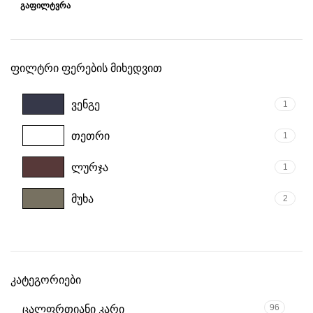
ᲒᲐᲤᲘᲚᲢᲕᲠᲐ
ფილტრი ფერების მიხედვით
ვენგე
1
თეთრი
1
ლურჯა
1
მუხა
2
კატეგორიები
96
ცალფრთიანი კარი