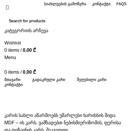
ᲡᲘᲐᲮᲚᲔᲔᲑᲘᲡ ᲒᲐᲛᲝᲬᲔᲠᲐ
ᲙᲝᲜᲢᲐᲥᲢᲘ
FAQS
კატეგორიის არჩევა
SEARCH
SEARCH
Wishlist
0
items
/
0,00
₾
Menu
0
items
/
0,00
₾
ᲛᲗᲐᲕᲐᲠᲘ
ᲒᲐᲓᲐᲙᲠᲣᲚᲘ ᲙᲐᲠᲘ
ᲨᲔᲦᲔᲑᲘᲚᲘ ᲙᲐᲠᲘ
ᲙᲝᲜᲢᲐᲥᲢᲘ
ფრთანახევრიანი კარი
ᲙᲐᲢᲔᲒᲝᲠᲘᲔᲑᲘ
კარის სახლი აწარმოებს უმარლესი ხარისხის შიდა
MDF – ის კარს. ვამზადებთ ნებისმიერიზომის, ფერისა
და დიზაინის კარს, შეკვეთით.