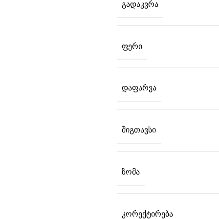
ᲒᲐᲓᲐᲙᲕᲠᲐ
ᲤᲔᲠᲘ
ᲓᲐᲤᲐᲠᲕᲐ
ᲨᲘᲒᲗᲐᲕᲡᲘ
ᲖᲝᲛᲐ
ᲙᲝᲠᲔᲥᲢᲘᲠᲔᲑᲐ