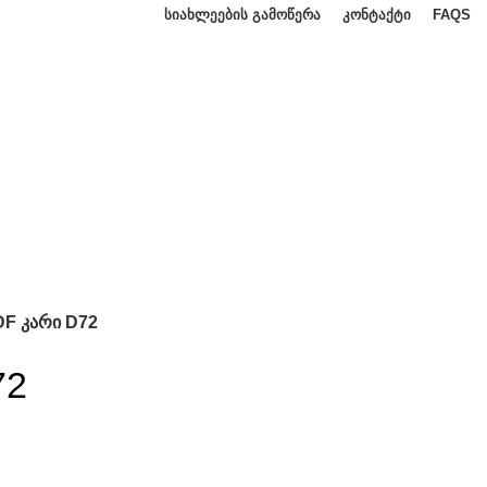
ᲡᲘᲐᲮᲚᲔᲔᲑᲘᲡ ᲒᲐᲛᲝᲬᲔᲠᲐ
ᲙᲝᲜᲢᲐᲥᲢᲘ
FAQS
F კარი D72
72