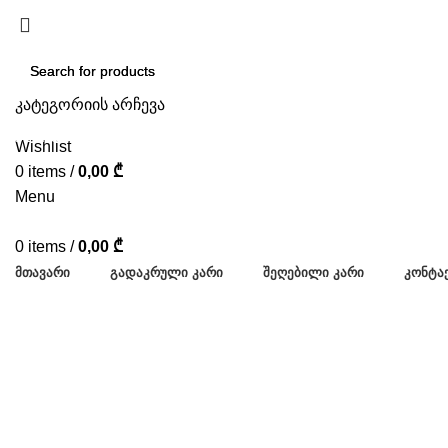
კატეგორიის არჩევა
SEARCH
SEARCH
Wishlist
0
items
/
0,00
₾
Menu
0
items
/
0,00
₾
ᲛᲗᲐᲕᲐᲠᲘ
ᲒᲐᲓᲐᲙᲠᲣᲚᲘ ᲙᲐᲠᲘ
ᲨᲔᲦᲔᲑᲘᲚᲘ ᲙᲐᲠᲘ
ᲙᲝᲜᲢᲐ
Click to enlarge