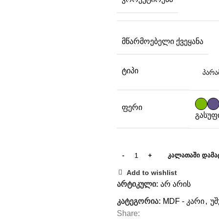
ᲛᲬᲐᲠᲛᲝᲔᲑᲔᲚᲘ ᲥᲕᲔᲧᲐᲜᲐ
ᲢᲘᲞᲘ
ᲤᲔᲠᲘ
გასუფ
ᲙᲐᲚᲐᲗᲐᲨᲘ ᲓᲐᲛᲐ
Add to wishlist
არტიკული:
არ არის
კატეგორია:
MDF - კარი
,
უშ
Share: