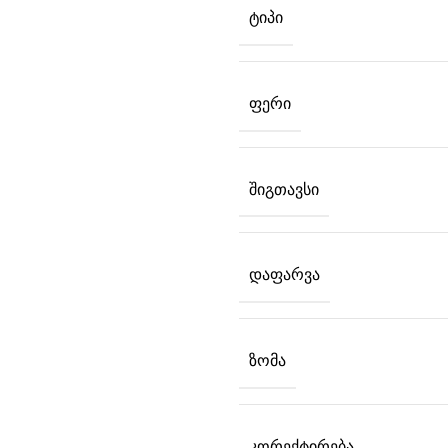
ᲢᲘᲞᲘ
ᲤᲔᲠᲘ
ᲨᲘᲒᲗᲐᲕᲡᲘ
ᲓᲐᲤᲐᲠᲕᲐ
ᲖᲝᲛᲐ
ᲙᲝᲠᲔᲥᲢᲘᲠᲔᲑᲐ