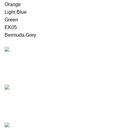
Orange
Light Blue
Green
EK05
Bermuda Grey
უფასო მიტანის სერვისი
მხოლოდ თბილისში, რუსთავში და გარდაბანში
ნებისმიერი ზომა
ვამზადებთ თქვენთვის სასურველ კარის ზომას
ნებისმიერი ფერი