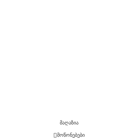
თბილისი
ქუთაისის ქუცა #10
ტელ: 511 16 07 07
info@doorhouse.ge
კომპანია
Კონფიდენციალურობის პოლიტიკა
დაბრუნების პოლიტიკა
ჩაბარების ვადები და გარანტია
საიტის რუკა
ყველა უფლება დაცულია
2022 შექმნილია
ლევან
ბერიძის მიერ
მაღაზია
მოწონებები