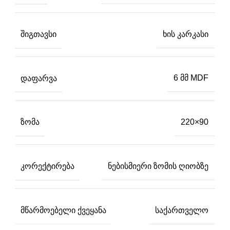
ᲨᲘᲒᲗᲐᲕᲡᲘ
ხის კარკასი
ᲓᲐᲤᲐᲠᲕᲐ
6 მმ MDF
ᲖᲝᲛᲐ
220×90
ᲙᲝᲠᲔᲥᲢᲘᲠᲔᲑᲐ
ნებისმიერი ზომის ღიობზე
ᲛᲬᲐᲠᲛᲝᲔᲑᲔᲚᲘ ᲥᲕᲔᲧᲐᲜᲐ
საქართველო