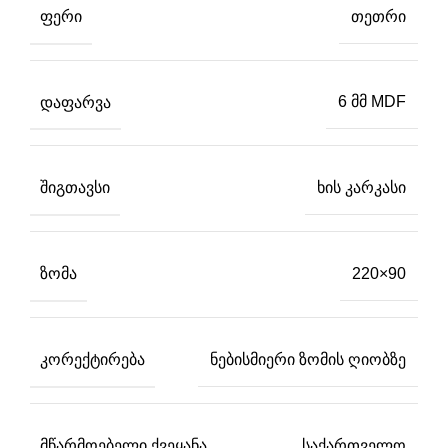
ᲤᲔᲠᲘ
თეთრი
ᲓᲐᲤᲐᲠᲕᲐ
6 მმ MDF
ᲨᲘᲒᲗᲐᲕᲡᲘ
ხის კარკასი
ᲖᲝᲛᲐ
220×90
ᲙᲝᲠᲔᲥᲢᲘᲠᲔᲑᲐ
ნებისმიერი ზომის ღიობზე
ᲛᲬᲐᲠᲛᲝᲔᲑᲔᲚᲘ ᲥᲕᲔᲧᲐᲜᲐ
საქართველო